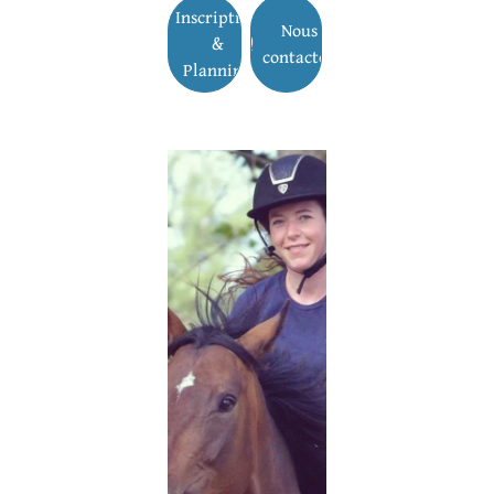
Inscription
Nous
&
contacter
Planning