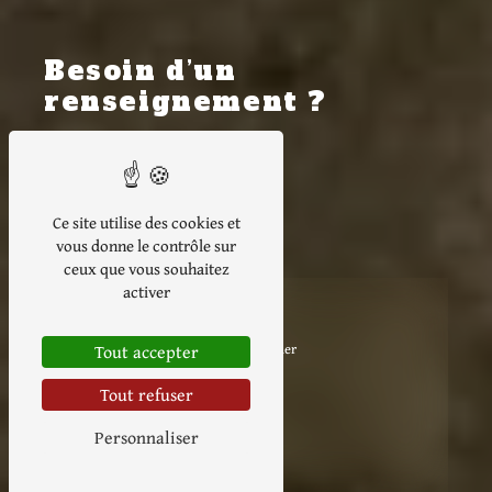
Besoin d’un
renseignement ?
Contactez-nous
Ce site utilise des cookies et
vous donne le contrôle sur
ceux que vous souhaitez
activer
Adresse
La Ville Morin, 35540 Plerguer
Tout accepter
Tout refuser
Téléphone
06 67 14 21 91
Personnaliser
E-mail