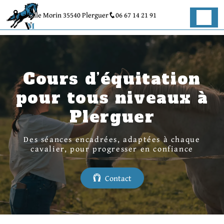
Panneau de gestion des cookies
La Ville Morin 35540 Plerguer
06 67 14 21 91
Cours d’équitation
pour tous niveaux à
Plerguer
Des séances encadrées, adaptées à chaque
cavalier, pour progresser en confiance
Contact