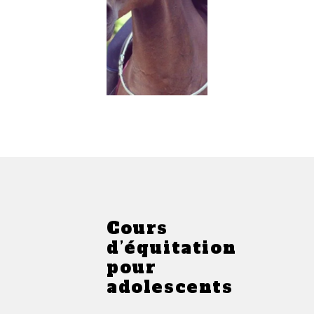
Cours
d’équitation
pour
adolescents