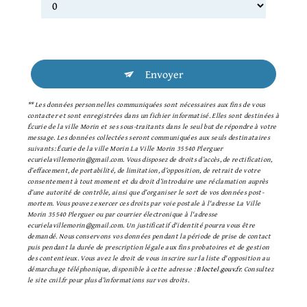
Envoyer
** Les données personnelles communiquées sont nécessaires aux fins de vous
contacter et sont enregistrées dans un fichier informatisé. Elles sont destinées à
Écurie de la ville Morin et ses sous-traitants dans le seul but de répondre à votre
message. Les données collectées seront communiquées aux seuls destinataires
suivants: Écurie de la ville Morin La Ville Morin 35540 Plerguer
ecurielavillemorin@gmail.com. Vous disposez de droits d’accès, de rectification,
d’effacement, de portabilité, de limitation, d’opposition, de retrait de votre
consentement à tout moment et du droit d’introduire une réclamation auprès
d’une autorité de contrôle, ainsi que d’organiser le sort de vos données post-
mortem. Vous pouvez exercer ces droits par voie postale à l'adresse La Ville
Morin 35540 Plerguer ou par courrier électronique à l'adresse
ecurielavillemorin@gmail.com. Un justificatif d'identité pourra vous être
demandé. Nous conservons vos données pendant la période de prise de contact
puis pendant la durée de prescription légale aux fins probatoires et de gestion
des contentieux. Vous avez le droit de vous inscrire sur la liste d'opposition au
démarchage téléphonique, disponible à cette adresse :
Bloctel.gouv.fr
. Consultez
le site cnil.fr pour plus d’informations sur vos droits.